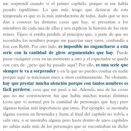
me sorprendí cuando vi el primer capítulo, porque se me había
pasado rapidísimo. Lo que más tengo que destacar de esta
temporada es que es la más introductoria de todas, dado que se nos
dan a conocer las distintas casas que hay, se presentan a los
miembros de cada una de ellas y nos explican la historia de los siete
reinos. Fijaos si estaba perdida al principio que, a parte de que no
recordaba los nombres porque me parecían muy raros, confundía a
es imposible no engancharse a esta
Jon con Robb. Por otro lado,
serie con la cantidad de giros argumentales que hay
. Puede
pasar cualquier cosa en un momento a otro y el espectador se queda
es una serie que
con cara de: ¿pero qué ha pasado aquí? Por ello,
siempre te va a sorprender
y en la que no puedes confiar en nadie
porque aquí se traicionan unos a otros continuamente. No obstante,
hay que prestar mucha atención porque con tantos nombres es
fácil perderse
, cosa que me pasó a mi. Además, una de las cosas
que no me convencieron fue que había muchas tramas distintas
(cosa que vi normal por la cantidad de personajes que hay) pero
algunas tenían más importancia que otras. Por ejemplo, se mostraba
alguna escena en Invernalia y hasta al final del capítulo no volvía a
salir otra, o se mostraba alguna pero hasta dentro de unos capítulos
no sabías nada más de los personajes que se encontraban en dicho