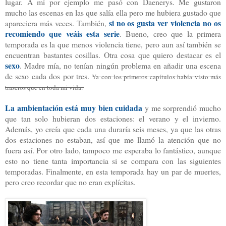
lugar. A mi por ejemplo me pasó con Daenerys. Me gustaron
mucho las escenas en las que salía ella pero me hubiera gustado que
si no os gusta ver violencia no os
apareciera más veces. También,
recomiendo que veáis esta serie
. Bueno, creo que la primera
temporada es la que menos violencia tiene, pero aun así también se
encuentran bastantes cosillas. Otra cosa que quiero destacar es el
sexo
. Madre mía, no tenían ningún problema en añadir una escena
de sexo cada dos por tres.
Ya con los primeros capítulos había visto más
traseros que en toda mi vida.
La ambientación está muy bien cuidada
y me sorprendió mucho
que tan solo hubieran dos estaciones: el verano y el invierno.
Además, yo creía que cada una duraría seis meses, ya que las otras
dos estaciones no estaban, así que me llamó la atención que no
fuera así. Por otro lado, tampoco me esperaba lo fantástico, aunque
esto no tiene tanta importancia si se compara con las siguientes
temporadas. Finalmente, en esta temporada hay un par de muertes,
pero creo recordar que no eran explícitas.