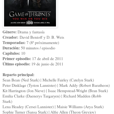
Género:
Drama y fantasía
Creador:
David Benioff y D. B. Weis
Temporadas:
7 (8ª próximamente)
Duración:
50 minutos / episodio
Capítulos:
10
Primer episodio:
17 de abril de 2011
Último episodio:
19 de junio de 2011
Reparto principal:
Sean Bean (Ned Stark) |
Michelle Fairley (Catelyn Stark)
Peter Dinklage (Tyrion Lannister) |
Mark Addy (Robert Baratheon)
Kit Harrington (Jon Nieve) |
Isaac Hempstead-Wright (Bran Stark)
Emilia Clarke (Daenerys Targaryen) |
Richard Madden (Robb
Stark)
Lena Headey (Cersei Lannister) |
Maisie Williams (Arya Stark)
Sophie Turner (Sansa Stark) | Alfie Allen (Theon Greyjoy)