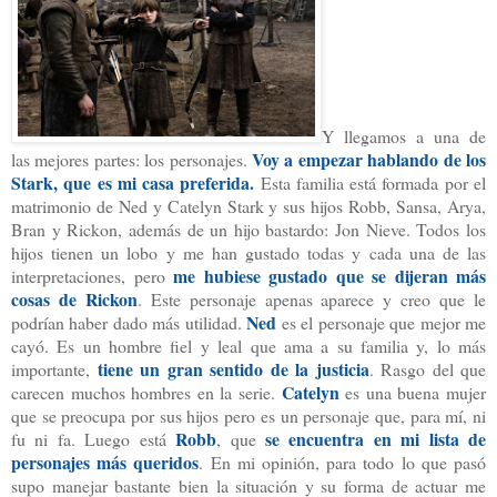
Y llegamos a una de
Voy a empezar hablando de los
las mejores partes: los personajes.
Stark, que es mi casa preferida.
Esta familia está formada por el
matrimonio de Ned y Catelyn Stark y sus hijos Robb, Sansa, Arya,
Bran y Rickon, además de un hijo bastardo: Jon Nieve. Todos los
hijos tienen un lobo y me han gustado todas y cada una de las
me hubiese gustado que se dijeran más
interpretaciones, pero
cosas de Rickon
. Este personaje apenas aparece y creo que le
Ned
podrían haber dado más utilidad.
es el personaje que mejor me
cayó. Es un hombre fiel y leal que ama a su familia y, lo más
tiene un gran sentido de la justicia
importante,
. Rasgo del que
Catelyn
carecen muchos hombres en la serie.
es una buena mujer
que se preocupa por sus hijos pero es un personaje que, para mí, ni
Robb
se encuentra en mi lista de
fu ni fa. Luego está
, que
personajes más queridos
. En mi opinión, para todo lo que pasó
supo manejar bastante bien la situación y su forma de actuar me