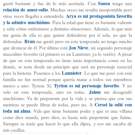
Sansa
gustó bastante y fue de lo más acertada. Con
tengo una
relación de amor-odio
. Muchas veces me resulta insoportable pero
Arya es mi protagonista favorita
otras veces llegaba a entenderla.
y la admiro muchísimo
.
Para la edad que tiene es bastante valiente
y sabe cómo enfrentarse a distintas situaciones. Además, lo que más
me gusta de ella es que quiere defenderse por sí sola, no que la
Bran
defiendan.
me gustó pero en esta temporada no tengo mucho
Jon Nieve
que destacar de él. Por último está
, mi segundo personaje
masculino favorito (el primero es un Lannister, ya lo veréis). A pesar
de que en esta temporada no tiene tanta importancia como en las
demás, se nota desde un principio que será un personaje esencial
Lannister
para la historia. Pasemos a los
. Lo que me pasó con esta
familia no fue normal porque quería matar a todos sus miembros
Tyrion es mi personaje favorito
menos a uno: Tyrion. Sí,
. Y no
Jaime
solo en esta temporada, sino en todas.
me desagradó
muchísimo. Va de prepotente por la vida y se piensa que con sus
Cersei la odié con
mentiras se puede librar de todas, pero no. A
toda mi alma
. Vale que tiene bastante poder y que es una villana
como dios manda, pero dios, es hasta más prepotente que Jaime.
Siempre se tenía que hacer lo que ella dijera, y eso me sacaba de
mis casillas.